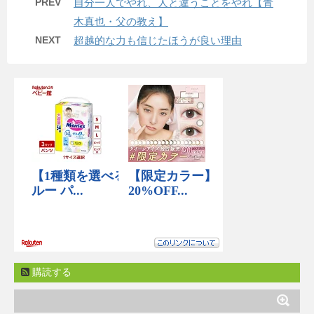
PREV
自分一人でやれ、人と違うことをやれ【青
木真也・父の教え】
NEXT
超越的な力も信じたほうが良い理由
購読する