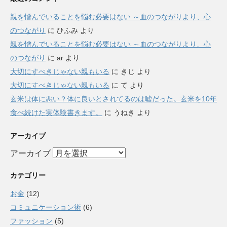
親を憎んでいることを悩む必要はない ～血のつながりより、心
のつながり
に
ひふみ
より
親を憎んでいることを悩む必要はない ～血のつながりより、心
のつながり
に
ar
より
大切にすべきじゃない親もいる
に
きじ
より
大切にすべきじゃない親もいる
に
て
より
玄米は体に悪い？体に良いとされてるのは嘘だった。玄米を10年
食べ続けた実体験書きます。
に
うねき
より
アーカイブ
アーカイブ
カテゴリー
お金
(12)
コミュニケーション術
(6)
ファッション
(5)