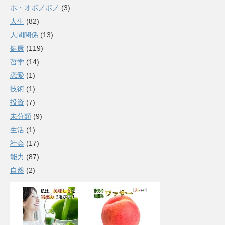
ホ・オポノポノ
(3)
人生
(82)
人間関係
(13)
健康
(119)
哲学
(14)
恋愛
(1)
技術
(1)
投資
(7)
未分類
(9)
生活
(1)
社会
(17)
能力
(87)
自然
(2)