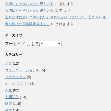
大切にすべきじゃない親もいる
に
きじ
より
大切にすべきじゃない親もいる
に
て
より
玄米は体に悪い？体に良いとされてるのは嘘だった。玄米を10年
食べ続けた実体験書きます。
に
うねき
より
アーカイブ
アーカイブ
カテゴリー
お金
(12)
コミュニケーション術
(6)
ファッション
(5)
ホ・オポノポノ
(3)
人生
(82)
人間関係
(13)
健康
(119)
哲学
(14)