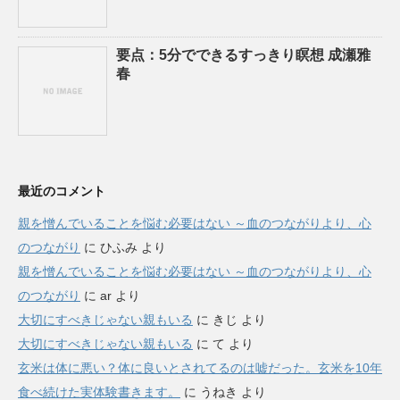
要点：5分でできるすっきり瞑想 成瀬雅
春
最近のコメント
親を憎んでいることを悩む必要はない ～血のつながりより、心
のつながり
に
ひふみ
より
親を憎んでいることを悩む必要はない ～血のつながりより、心
のつながり
に
ar
より
大切にすべきじゃない親もいる
に
きじ
より
大切にすべきじゃない親もいる
に
て
より
玄米は体に悪い？体に良いとされてるのは嘘だった。玄米を10年
食べ続けた実体験書きます。
に
うねき
より