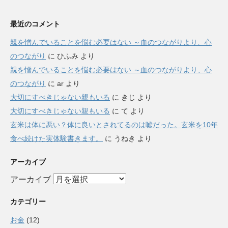
最近のコメント
親を憎んでいることを悩む必要はない ～血のつながりより、心
のつながり
に
ひふみ
より
親を憎んでいることを悩む必要はない ～血のつながりより、心
のつながり
に
ar
より
大切にすべきじゃない親もいる
に
きじ
より
大切にすべきじゃない親もいる
に
て
より
玄米は体に悪い？体に良いとされてるのは嘘だった。玄米を10年
食べ続けた実体験書きます。
に
うねき
より
アーカイブ
アーカイブ
カテゴリー
お金
(12)