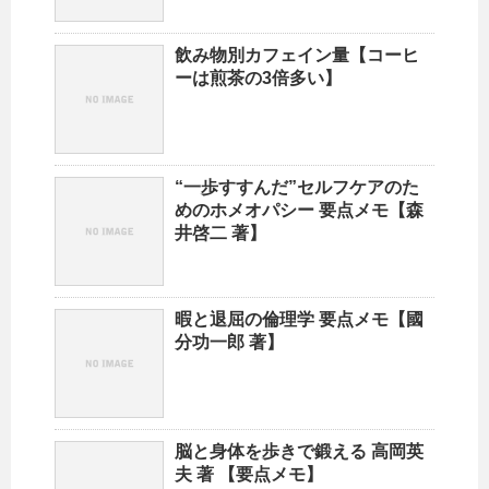
飲み物別カフェイン量【コーヒ
ーは煎茶の3倍多い】
“一歩すすんだ”セルフケアのた
めのホメオパシー 要点メモ【森
井啓二 著】
暇と退屈の倫理学 要点メモ【國
分功一郎 著】
脳と身体を歩きで鍛える 高岡英
夫 著 【要点メモ】