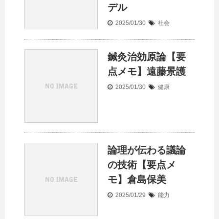
デル
2025/01/30
社会
鍼灸治効原論【要
点メモ】遠藤景護
2025/01/30
健康
論理が伝わる議論
の技術【要点メ
モ】倉島保美
2025/01/29
能力