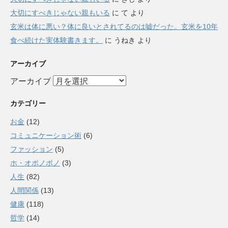
大切にすべきじゃない親もいる
に
て
より
玄米は体に悪い？体に良いとされてるのは嘘だった。玄米を10年
食べ続けた実体験書きます。
に
うねき
より
アーカイブ
アーカイブ
カテゴリー
お金
(12)
コミュニケーション術
(6)
ファッション
(5)
ホ・オポノポノ
(3)
人生
(82)
人間関係
(13)
健康
(118)
哲学
(14)