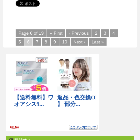
Page 6 of 19
« First
‹ Previous
2
3
4
5
6
7
8
9
10
Next ›
Last »