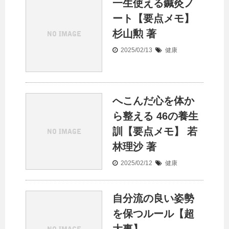
一生使える鍼灸ノ
ート【要点メモ】
杉山勲 著
2025/02/13
健康
へこんだ心を体か
ら整える 46の養生
訓【要点メモ】 若
林理沙 著
2025/02/12
健康
自分流の良い姿勢
を保つルール【超