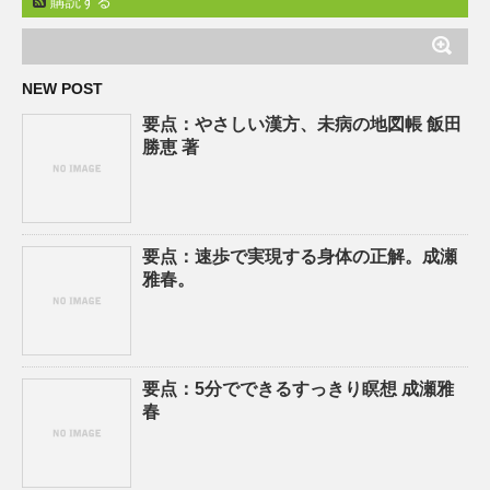
購読する
NEW POST
要点：やさしい漢方、未病の地図帳 飯田
勝恵 著
要点：速歩で実現する身体の正解。成瀬
雅春。
要点：5分でできるすっきり瞑想 成瀬雅
春