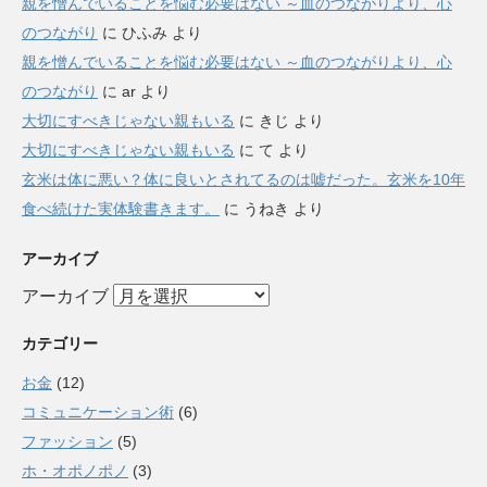
親を憎んでいることを悩む必要はない ～血のつながりより、心
のつながり
に
ひふみ
より
親を憎んでいることを悩む必要はない ～血のつながりより、心
のつながり
に
ar
より
大切にすべきじゃない親もいる
に
きじ
より
大切にすべきじゃない親もいる
に
て
より
玄米は体に悪い？体に良いとされてるのは嘘だった。玄米を10年
食べ続けた実体験書きます。
に
うねき
より
アーカイブ
アーカイブ
カテゴリー
お金
(12)
コミュニケーション術
(6)
ファッション
(5)
ホ・オポノポノ
(3)