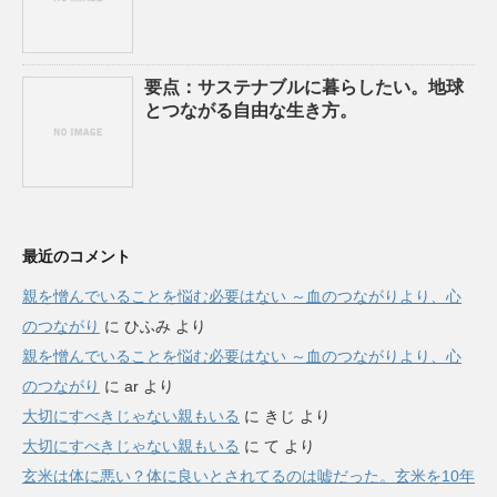
要点：サステナブルに暮らしたい。地球
とつながる自由な生き方。
最近のコメント
親を憎んでいることを悩む必要はない ～血のつながりより、心
のつながり
に
ひふみ
より
親を憎んでいることを悩む必要はない ～血のつながりより、心
のつながり
に
ar
より
大切にすべきじゃない親もいる
に
きじ
より
大切にすべきじゃない親もいる
に
て
より
玄米は体に悪い？体に良いとされてるのは嘘だった。玄米を10年