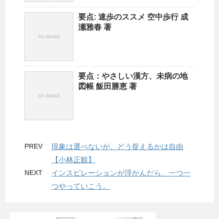
要点: 速歩のススメ 空中歩行 成
瀬雅春 著
要点：やさしい漢方、未病の地
図帳 飯田勝恵 著
PREV
現象は選べないが、どう捉えるかは自由
【小林正観】
NEXT
インスピレーションが浮かんだら、一つ一
つやっていこう。