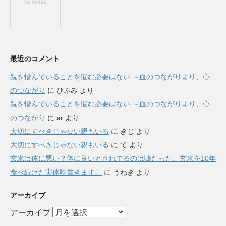
最近のコメント
親を憎んでいることを悩む必要はない ～血のつながりより、心
のつながり
に
ひふみ
より
親を憎んでいることを悩む必要はない ～血のつながりより、心
のつながり
に
ar
より
大切にすべきじゃない親もいる
に
きじ
より
大切にすべきじゃない親もいる
に
て
より
玄米は体に悪い？体に良いとされてるのは嘘だった。玄米を10年
食べ続けた実体験書きます。
に
うねき
より
アーカイブ
アーカイブ