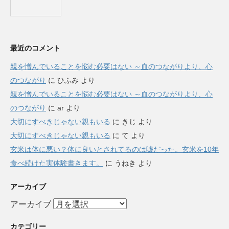
最近のコメント
親を憎んでいることを悩む必要はない ～血のつながりより、心
のつながり
に
ひふみ
より
親を憎んでいることを悩む必要はない ～血のつながりより、心
のつながり
に
ar
より
大切にすべきじゃない親もいる
に
きじ
より
大切にすべきじゃない親もいる
に
て
より
玄米は体に悪い？体に良いとされてるのは嘘だった。玄米を10年
食べ続けた実体験書きます。
に
うねき
より
アーカイブ
アーカイブ
カテゴリー