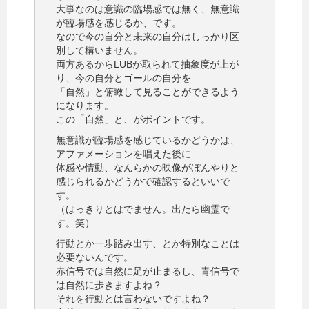
大事なのは意識の臨場感では無く、無意識
が臨場感を感じるか、です。
なので今の自分と未来の自分はしっかり区
別して構いません。
両方あるからLUBが取られて抽象度が上が
り、今の自分とゴールの自分を
「自然」と俯瞰して見ることができるよう
になります。
この「自然」と、がポイントです。
無意識が臨場感を感じているかどうかは、
アファメーションを唱えた後に
体感や情動、なんらかの映像がぼんやりと
感じられるかどうかで確認するといいで
す。
（はっきりとはでません。出たら幽霊で
す。笑）
行動とか一歩踏み出す、とか特別なことは
必要ないんです。
赤信号では自然に足が止まるし、青信号で
は自然に歩きますよね？
それを行動とは言わないですよね？