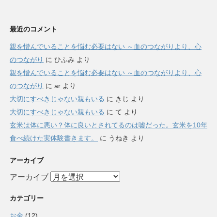
最近のコメント
親を憎んでいることを悩む必要はない ～血のつながりより、心
のつながり
に
ひふみ
より
親を憎んでいることを悩む必要はない ～血のつながりより、心
のつながり
に
ar
より
大切にすべきじゃない親もいる
に
きじ
より
大切にすべきじゃない親もいる
に
て
より
玄米は体に悪い？体に良いとされてるのは嘘だった。玄米を10年
食べ続けた実体験書きます。
に
うねき
より
アーカイブ
アーカイブ
カテゴリー
お金
(12)