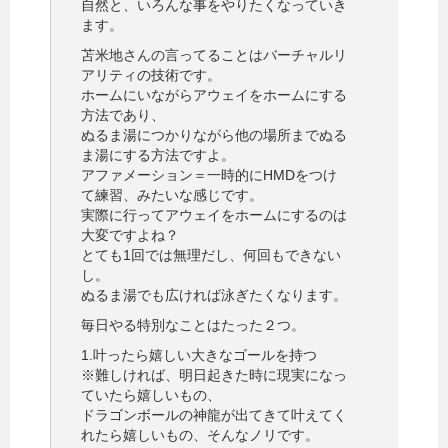
自然と、いろんな事をやりたくなっていき
ます。
苫米地さんの言ってることはバーチャルリ
アリティの技術です。
ホームにいながらアウェイをホームにする
方法であり、
ぬるま湯につかりながら他の場所までぬる
ま湯にする方法ですよ。
アファメーション＝一時的にHMDをつけ
て練習、みたいな感じです。
実際に行ってアウェイをホームにするのは
大変ですよね？
とても1回では無理だし、何回もできない
し。
ぬるま湯でも広ければ泳ぎたくなります。
毎日やる特別なことはたった２つ。
1.叶ったら嬉しい大きなゴールを持つ
※難しければ、明日起きた時に現実になっ
ていたら嬉しいもの、
ドラゴンボールの神龍が出てきて叶えてく
れたら嬉しいもの、そんなノリです。