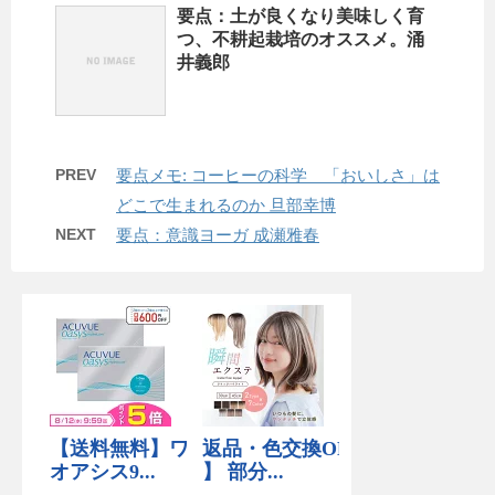
要点：土が良くなり美味しく育
つ、不耕起栽培のオススメ。涌
井義郎
PREV
要点メモ: コーヒーの科学 「おいしさ」は
どこで生まれるのか 旦部幸博
NEXT
要点：意識ヨーガ 成瀬雅春