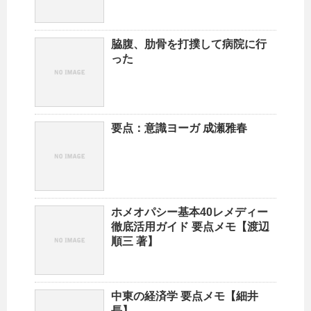
脇腹、肋骨を打撲して病院に行
った
要点：意識ヨーガ 成瀬雅春
ホメオパシー基本40レメディー
徹底活用ガイド 要点メモ【渡辺
順三 著】
中東の経済学 要点メモ【細井
長】