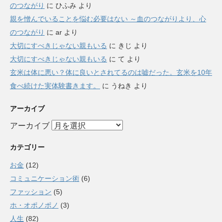
のつながり
に
ひふみ
より
親を憎んでいることを悩む必要はない ～血のつながりより、心
のつながり
に
ar
より
大切にすべきじゃない親もいる
に
きじ
より
大切にすべきじゃない親もいる
に
て
より
玄米は体に悪い？体に良いとされてるのは嘘だった。玄米を10年
食べ続けた実体験書きます。
に
うねき
より
アーカイブ
アーカイブ
カテゴリー
お金
(12)
コミュニケーション術
(6)
ファッション
(5)
ホ・オポノポノ
(3)
人生
(82)