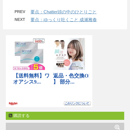
PREV
要点：Chatter頭の中のひとりごと
NEXT
要点：ゆっくり吐くこと 成瀬雅春
購読する