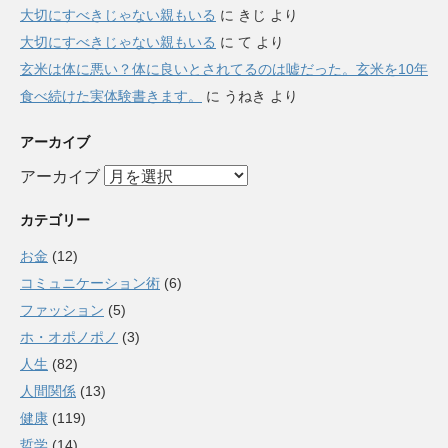
大切にすべきじゃない親もいる
に
きじ
より
大切にすべきじゃない親もいる
に
て
より
玄米は体に悪い？体に良いとされてるのは嘘だった。玄米を10年
食べ続けた実体験書きます。
に
うねき
より
アーカイブ
アーカイブ
カテゴリー
お金
(12)
コミュニケーション術
(6)
ファッション
(5)
ホ・オポノポノ
(3)
人生
(82)
人間関係
(13)
健康
(119)
哲学
(14)