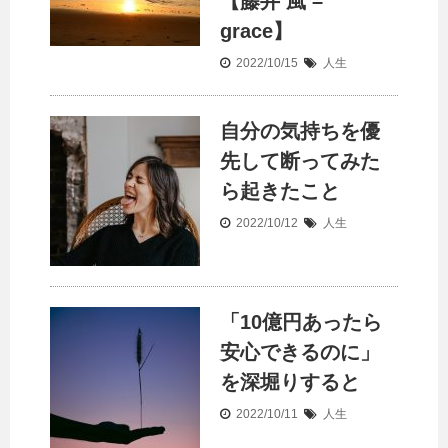
【藤井 風 –
grace】
2022/10/15
人生
自分の気持ちを優
先して断ってみた
ら起きたこと
2022/10/12
人生
「10億円あったら
安心できるのに」
を深堀りすると
2022/10/11
人生