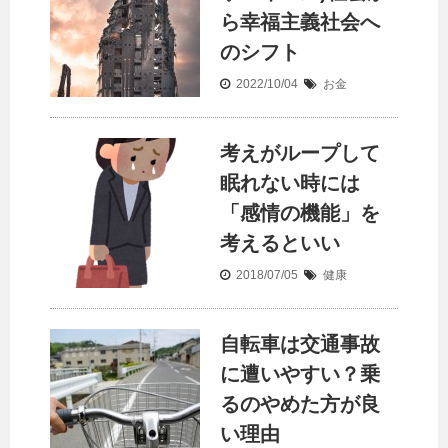
ら幸福主義社会へ
のシフト
2022/10/04
お金
考えがループして
眠れない時には
「感情の機能」を
考えるといい
2018/07/05
健康
自転車は交通事故
に遭いやすい？乗
るのやめた方が良
い理由