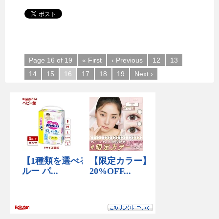
Page 16 of 19
« First
‹ Previous
12
13
14
15
16
17
18
19
Next ›