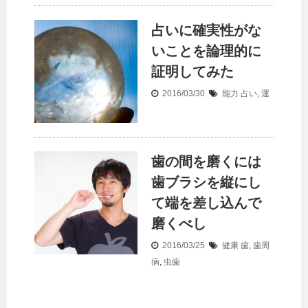
占いに確実性がな
いことを論理的に
証明してみた
2016/03/30
能力
占い
,
運
歯の間を磨くには
歯ブラシを縦にし
て端を差し込んで
磨くべし
2016/03/25
健康
歯
,
歯周
病
,
虫歯