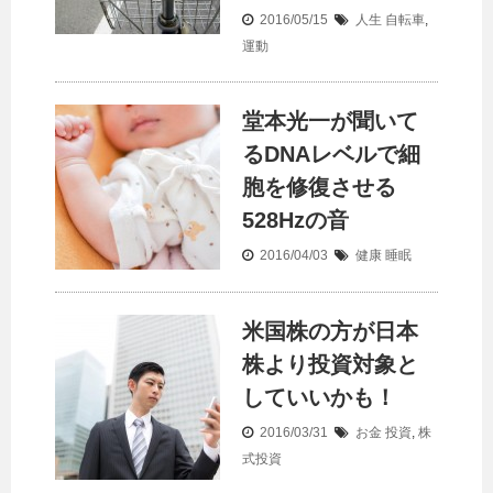
2016/05/15
人生
自転車
,
運動
堂本光一が聞いて
るDNAレベルで細
胞を修復させる
528Hzの音
2016/04/03
健康
睡眠
米国株の方が日本
株より投資対象と
していいかも！
2016/03/31
お金
投資
,
株
式投資