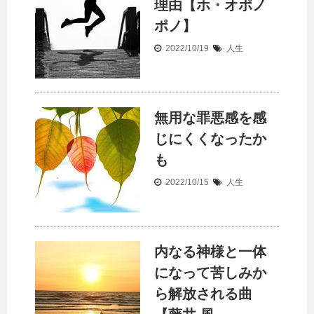
理由【ホ・オポノ
ポノ】
2022/10/19
人生
無用な罪悪感を感
じにくくなったか
も
2022/10/15
人生
内なる神様と一体
になって苦しみか
ら解放される曲