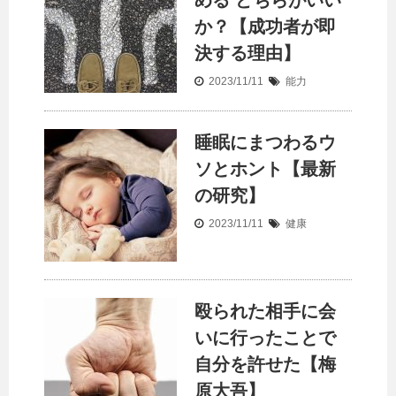
める どちらがいい
か？【成功者が即
決する理由】
2023/11/11
能力
睡眠にまつわるウ
ソとホント【最新
の研究】
2023/11/11
健康
殴られた相手に会
いに行ったことで
自分を許せた【梅
原大吾】