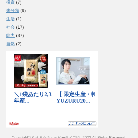
投資
(7)
未分類
(9)
生活
(1)
社会
(17)
能力
(87)
自然
(2)
Copyright© やまろうのハッピーライフ術 , 2023 All Rights Reserved.