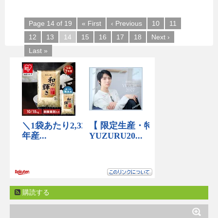
Page 14 of 19
« First
‹ Previous
10
11
12
13
14
15
16
17
18
Next ›
Last »
購読する