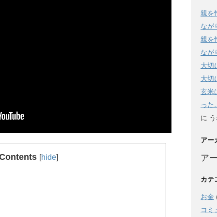
親を
なが
親を
なが
大切
大切
玄米
った
に
う
アー
Contents
[
hide
]
ア
カテ
お金
コミ