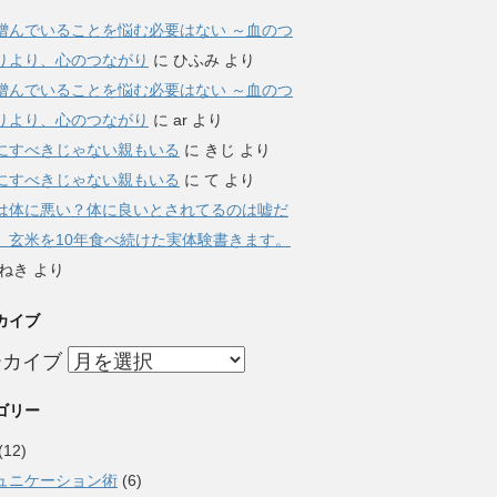
憎んでいることを悩む必要はない ～血のつ
りより、心のつながり
に
ひふみ
より
憎んでいることを悩む必要はない ～血のつ
りより、心のつながり
に
ar
より
にすべきじゃない親もいる
に
きじ
より
にすべきじゃない親もいる
に
て
より
は体に悪い？体に良いとされてるのは嘘だ
。玄米を10年食べ続けた実体験書きます。
ねき
より
カイブ
ーカイブ
ゴリー
(12)
ュニケーション術
(6)