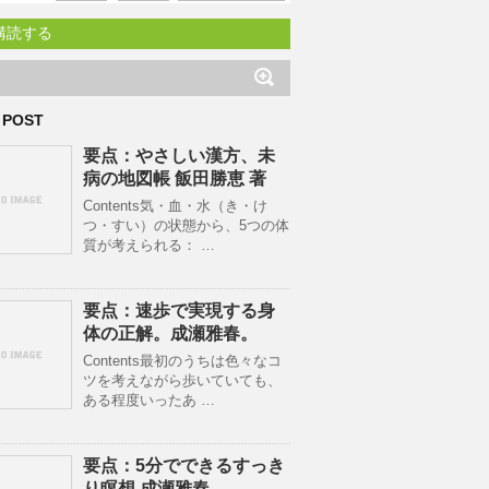
購読する
 POST
要点：やさしい漢方、未
病の地図帳 飯田勝恵 著
Contents気・血・水（き・け
つ・すい）の状態から、5つの体
質が考えられる： …
要点：速歩で実現する身
体の正解。成瀬雅春。
Contents最初のうちは色々なコ
ツを考えながら歩いていても、
ある程度いったあ …
要点：5分でできるすっき
り瞑想 成瀬雅春