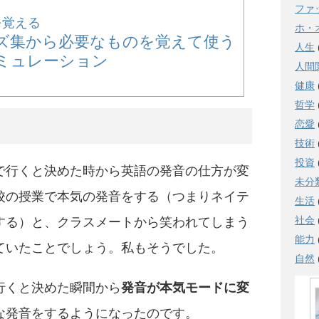
ファ
を覚える
ホ・
ズ集から必要なものを覚えて使う
人生
ミュレーション
人間
健康
哲学
恋愛
技術
投資
で行くと決めた時から英語の発音の仕方が変
未分
校の授業で本気の発音をする（つまりネイテ
生活
社会
する）と、クラスメートから笑われてしまう
能力
ていたことでしょう。私もそうでした。
自然
行くと決めた瞬間から
発音が本気モードに変
な発音をするようになったのです。